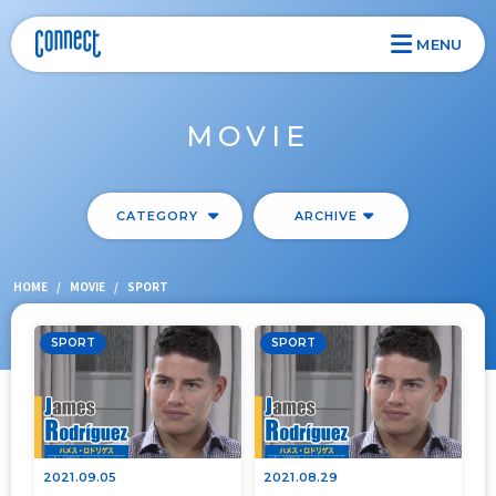
MENU
MOVIE
CATEGORY
ARCHIVE
HOME
/
MOVIE
/
SPORT
SPORT
SPORT
2021.09.05
2021.08.29