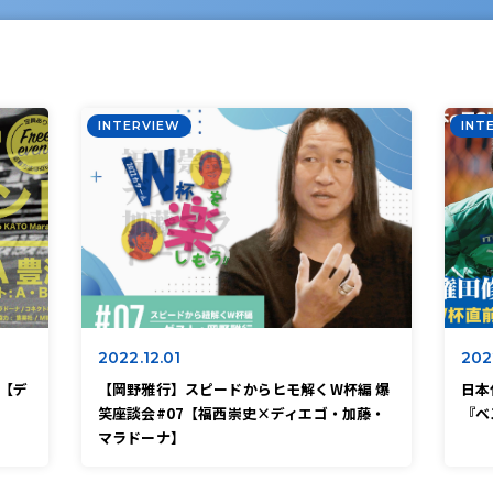
INTERVIEW
INT
2022.12.01
2022
ト【デ
【岡野雅行】スピードからヒモ解くW杯編 爆
日本
笑座談会#07【福西崇史×ディエゴ・加藤・
『ベ
マラドーナ】