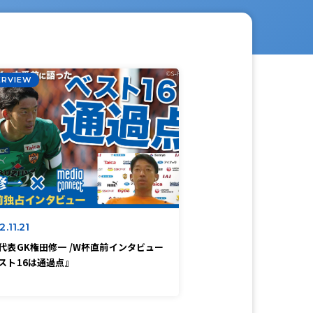
ERVIEW
.11.21
代表GK権田修一 /W杯直前インタビュー
スト16は通過点』