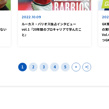
2022.10.09
202
ルーカス・バリオス独占インタビュー
GK
にない
vol.1『20年間のプロキャリアで学んだこ
の実
と』
Vo
つG
1
2
3
4
5
>
>|