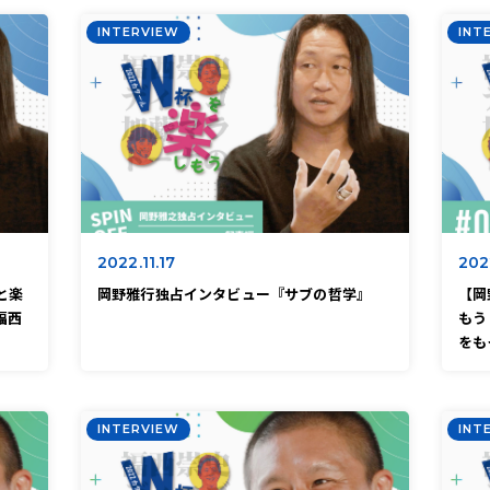
INTERVIEW
INT
2022.11.17
2022
と楽
岡野雅行独占インタビュー『サブの哲学』
【岡
福西
もう
をも
INTERVIEW
INT