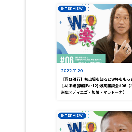
INTERVIEW
2022.11.20
【岡野雅行】初出場を知るとW杯をもっ
しめる編(前編Part2) 爆笑座談会#06【
崇史×ディエゴ・加藤・マラドーナ】
INTERVIEW