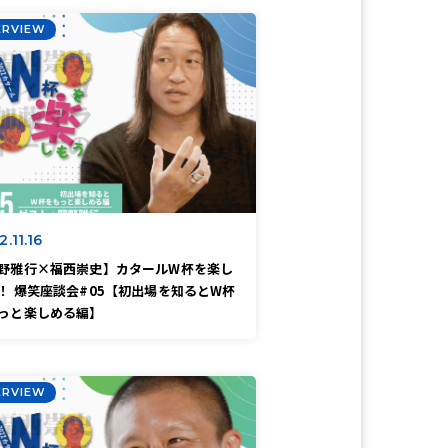
ERVIEW
.11.16
野雅行×福西崇史】カタールW杯を楽し
！ 爆笑座談会#05【初出場を知るとW杯
っと楽しめる編】
ERVIEW