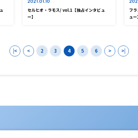
2021.01.10
202
ュ
セルヒオ・ラモス/ vol.1【独占インタビュ
フラ
ー】
ュー
|<
<
2
3
4
5
6
>
>|