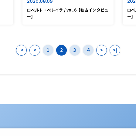
2020.08.09
202
】
ロベルト・ペレイラ / vol.6【独占インタビュ
ロベ
ー】
ー】
|<
<
1
2
3
4
>
>|