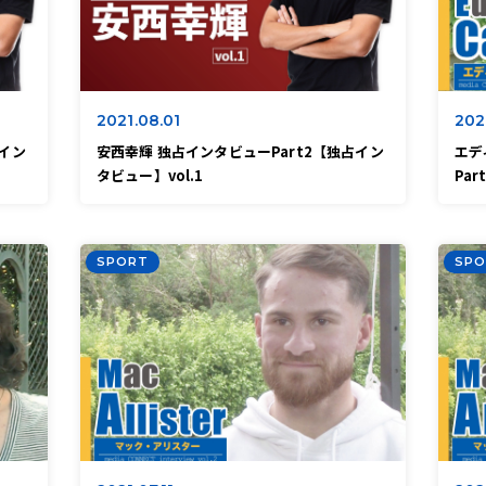
2021.08.01
202
占イン
安西幸輝 独占インタビューPart2【独占イン
エデ
タビュー】vol.1
Pa
SPORT
SPO