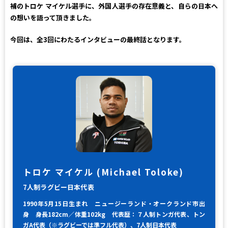
補のトロケ マイケル選手に、外国人選手の存在意義と、自らの日本へ
の想いを語って頂きました。
今回は、全3回にわたるインタビューの最終話となります。
トロケ マイケル (Michael Toloke)
7人制ラグビー日本代表
1990年5月15日生まれ ニュージーランド・オークランド市出
身 身長182cm／体重102kg 代表歴：７人制トンガ代表、トン
ガA代表（※ラグビーでは準フル代表）、7人制日本代表