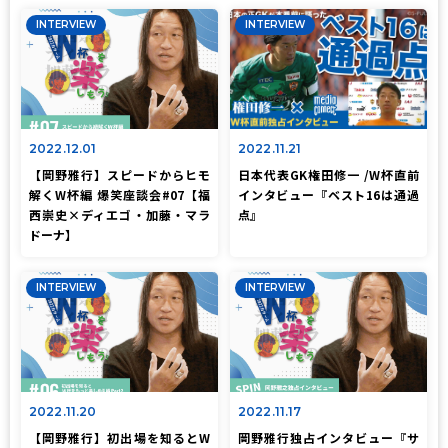
INTERVIEW
INTERVIEW
2022.12.01
2022.11.21
【岡野雅行】スピードからヒモ
日本代表GK権田修一 /W杯直前
解くW杯編 爆笑座談会#07【福
インタビュー『ベスト16は通過
西崇史×ディエゴ・加藤・マラ
点』
ドーナ】
INTERVIEW
INTERVIEW
2022.11.20
2022.11.17
【岡野雅行】初出場を知るとW
岡野雅行独占インタビュー『サ