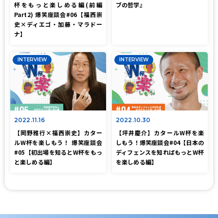
杯をもっと楽しめる編(前編
ブの哲学』
Part2) 爆笑座談会#06【福西崇
史×ディエゴ・加藤・マラドー
ナ】
INTERVIEW
INTERVIEW
2022.11.16
2022.10.30
【岡野雅行×福西崇史】カター
【坪井慶介】カタールW杯を楽
ルW杯を楽しもう！ 爆笑座談会
しもう！爆笑座談会#04【日本の
#05【初出場を知るとW杯をもっ
ディフェンスを知ればもっとW杯
と楽しめる編】
を楽しめる編】