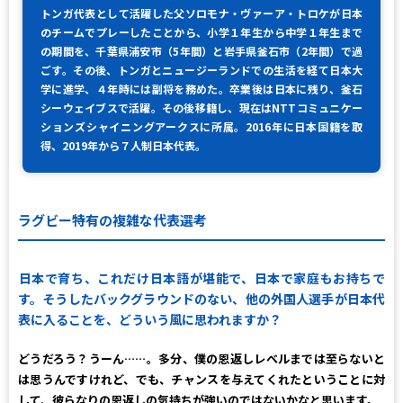
トンガ代表として活躍した父ソロモナ・ヴァーア・トロケが日本
のチームでプレーしたことから、小学１年生から中学１年生まで
の期間を、千葉県浦安市（5年間）と岩手県釜石市（2年間）で過
ごす。その後、トンガとニュージーランドでの生活を経て日本大
学に進学、４年時には副将を務めた。卒業後は日本に残り、釜石
シーウェイブスで活躍。その後移籍し、現在はNTTコミュニケー
ションズシャイニングアークスに所属。2016年に日本国籍を取
得、2019年から７人制日本代表。
ラグビー特有の複雑な代表選考
日本で育ち、これだけ日本語が堪能で、日本で家庭もお持ちで
す。そうしたバックグラウンドのない、他の外国人選手が日本代
表に入ることを、どういう風に思われますか？
どうだろう？うーん……。多分、僕の恩返しレベルまでは至らないと
は思うんですけれど、でも、チャンスを与えてくれたということに対
して、彼らなりの恩返しの気持ちが強いのではないかなと思います。