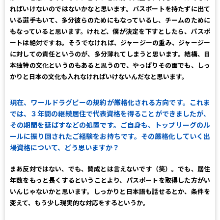
ればいけないのではないかなと思います。パスポートを持たずに出て
いる選手もいて、多分彼らのためにもなっているし、チームのために
もなっていると思います。けれど、僕が決定を下すとしたら、パスポ
ートは絶対ですね。そうでなければ、ジャージーの重み、ジャージー
に対しての責任というのが、多分薄れてしまうと思います。結構、日
本独特の文化というのもあると思うので、やっぱりその面でも、しっ
かりと日本の文化も入れなければいけないんだなと思います。
現在、ワールドラグビーの規約が厳格化される方向です。これま
では、３年間の継続居住で代表資格を得ることができましたが、
その期間を延ばすなどの処置です。ご自身も、トップリーグのル
ールに振り回されたご経験をお持ちです。その厳格化していく出
場資格について、どう思いますか？
まあ反対ではない、でも、賛成とは言えないです（笑）。でも、居住
年数をもっと長くするということより、パスポートを取得した方がい
いんじゃないかと思います。しっかりと日本語も話せるとか、条件を
変えて、もう少し現実的な対応をするというか。