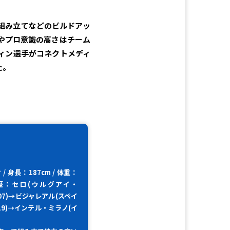
組み立てなどのビルドアッ
やプロ意識の高さはチーム
ディン選手がコネクトメディ
た。
 身長：187cm / 体重：
/ 経歴：セロ(ウルグアイ・
007)→ビジャレアル(スペイ
019)→インテル・ミラノ(イ