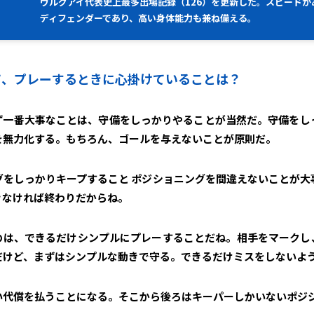
ウルグアイ代表史上最多出場記録（126）を更新した。スピードが
ディフェンダーであり、高い身体能力も兼ね備える。
して、プレーするときに心掛けていることは？
ず一番大事なことは、守備をしっかりやることが当然だ。守備をし
を無力化する。もちろん、ゴールを与えないことが原則だ。
グをしっかりキープすること ポジショニングを間違えないことが大
きなければ終わりだからね。
のは、できるだけシンプルにプレーすることだね。相手をマークし
だけど、まずはシンプルな動きで守る。できるだけミスをしないよ
い代償を払うことになる。そこから後ろはキーパーしかいないポジ