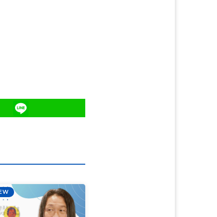
Line
IEW