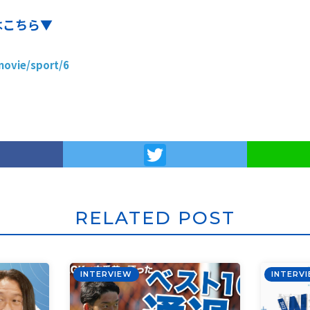
はこちら▼
movie/sport/6
acebook
Twitter
RELATED POST
INTERVIEW
INTERV