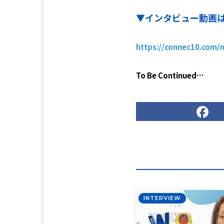
▼インタビュー動画
https://connec10.com/
To Be Continued…
F
INTERVIEW