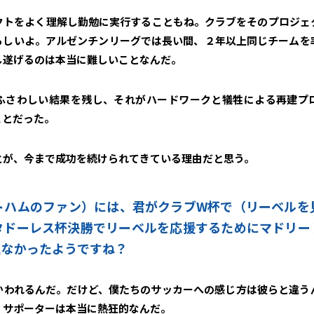
クトをよく理解し勤勉に実行することもね。クラブをそのプロジェ
らしいよ。アルゼンチンリーグでは長い間、２年以上同じチームを
し遂げるのは本当に難しいことなんだ。
ふさわしい結果を残し、それがハードワークと犠牲による再建プ
ことだった。
とが、今まで成功を続けられてきている理由だと思う。
ストハムのファン）には、君がクラブW杯で（リーベル
タドーレス杯決勝でリーベルを応援するためにマドリー
えなかったようですね？
かわれるんだ。だけど、僕たちのサッカーへの感じ方は彼らと違う
。サポーターは本当に熱狂的なんだ。