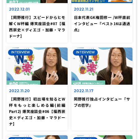
2022.12.01
2022.11.21
【岡野雅行】スピードからヒモ
日本代表GK権田修一 /W杯直前
解くW杯編 爆笑座談会#07【福
インタビュー『ベスト16は通過
西崇史×ディエゴ・加藤・マラ
点』
ドーナ】
INTERVIEW
INTERVIEW
2022.11.20
2022.11.17
【岡野雅行】初出場を知るとW
岡野雅行独占インタビュー『サ
杯をもっと楽しめる編(前編
ブの哲学』
Part2) 爆笑座談会#06【福西崇
史×ディエゴ・加藤・マラドー
ナ】