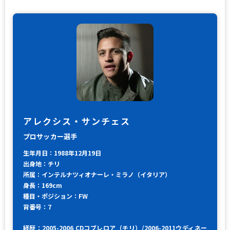
アレクシス・サンチェス
プロサッカー選手
生年月日：1988年12月19日
出身地：チリ
所属：インテルナツィオナーレ・ミラノ（イタリア）
身長：169cm
種目・ポジション：FW
背番号：7
経歴：2005-2006 CDコブレロア（チリ）/2006-2011ウディネー