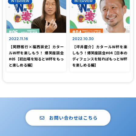
INTERVIEW
INTERVIEW
2022.11.16
2022.10.30
【岡野雅行×福西崇史】カター
【坪井慶介】カタールW杯を楽
ルW杯を楽しもう！ 爆笑座談会
しもう！爆笑座談会#04【日本の
#05【初出場を知るとW杯をもっ
ディフェンスを知ればもっとW杯
と楽しめる編】
を楽しめる編】
お問い合わせはこちら