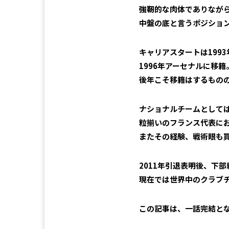
強靭的な肉体でありなが
中盤の底と言うポジショ
キャリアスタートは199
1996年アーセナルに移
後年こそ移籍はするもの
ナショナルチームとしては
粒揃いのフランス代表に
またその経験、戦術眼も
2011年引退表明後、下
現在では世界中のクラブ
この記事は、一話完結と