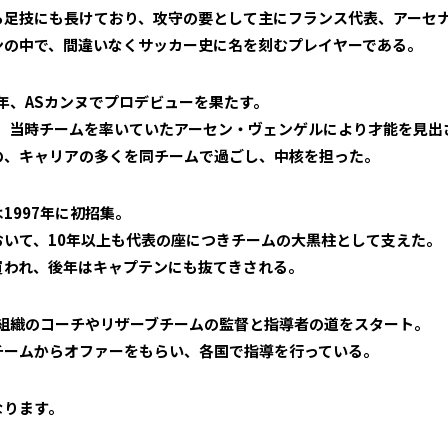
ら足技にも長けており、攻守の要として主にフランス代表、アーセ
ンの中で、間違いなくサッカー史に名を刻むプレイヤーである。
3年、ASカンヌでプロデビューを果たす。
籍。当時チームを率いていたアーセン・ヴェンゲルにより才能を見出
の、キャリアの多くを同チームで過ごし、中核を担った。
1997年に初招集。
おいて、10年以上も代表の座につきチームの大黒柱として支えた。
買われ、後年はキャプテンにも抜てきされる。
部組織のコーチやリザーブチームの監督と指導者の道をスタート。
チームからオファーをもらい、各国で指導を行っている。
なります。