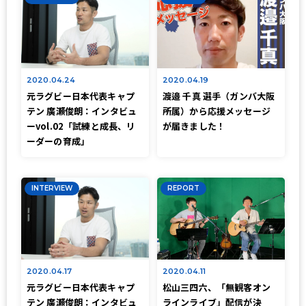
2020.04.24
2020.04.19
元ラグビー日本代表キャプ
渡邉 千真 選手（ガンバ大阪
テン 廣瀬俊朗：インタビュ
所属）から応援メッセージ
ーvol.02「試練と成長、リ
が届きました！
ーダーの育成」
INTERVIEW
REPORT
2020.04.17
2020.04.11
元ラグビー日本代表キャプ
松山三四六、「無観客オン
テン 廣瀬俊朗：インタビュ
ラインライブ」配信が決