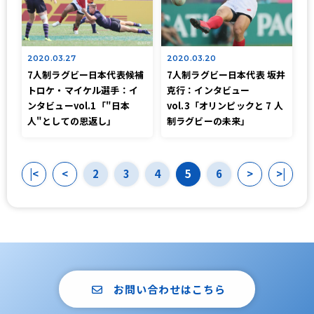
2020.03.27
2020.03.20
7人制ラグビー日本代表候補
7人制ラグビー日本代表 坂井
トロケ・マイケル選手：イ
克行：インタビュー
ンタビューvol.1「"日本
vol.3「オリンピックと 7 人
人"としての恩返し」
制ラグビーの未来」
|<
<
2
3
4
5
6
>
>|
お問い合わせはこちら