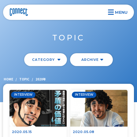
MENU
TOPIC
CATEGORY
ARCHIVE
HOME
/
TOPIC
/
2020年
INTERVIEW
INTERVIEW
2020.05.15
2020.05.08