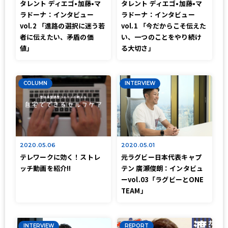
タレント ディエゴ•加藤•マ
タレント ディエゴ•加藤•マ
ラドーナ：インタビュー
ラドーナ：インタビュー
vol.2 「進路の選択に迷う若
vol.1 「今だからこそ伝えた
者に伝えたい、矛盾の価
い、一つのことをやり続け
値」
る大切さ」
COLUMN
INTERVIEW
2020.05.06
2020.05.01
テレワークに効く！ストレ
元ラグビー日本代表キャプ
ッチ動画を紹介!!
テン 廣瀬俊朗：インタビュ
ーvol.03「ラグビーとONE
TEAM」
INTERVIEW
REPORT