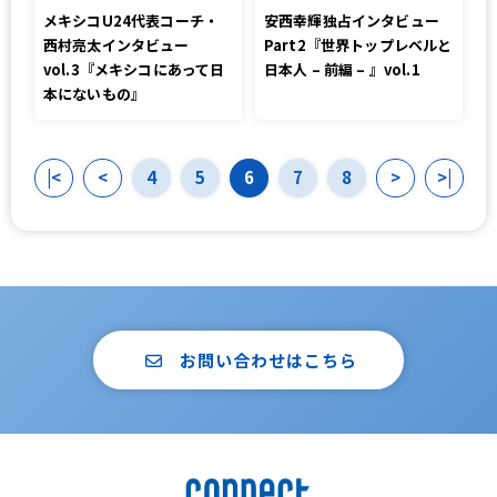
メキシコU24代表コーチ・
安西幸輝独占インタビュー
西村亮太インタビュー
Part2『世界トップレベルと
vol.3『メキシコにあって日
日本人 – 前編 – 』vol.1
本にないもの』
|<
<
4
5
6
7
8
>
>|
お問い合わせはこちら