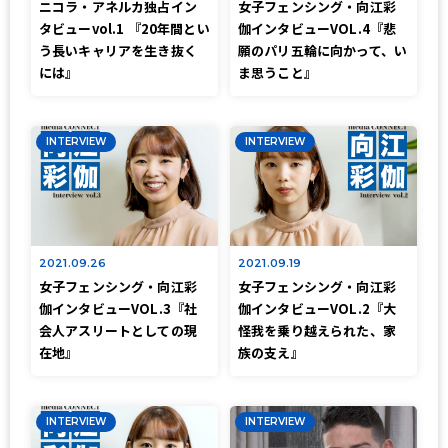
ニコラ・アネルカ独占イン
女子フェンシング・向江彩
タビューvol.1 『20年間とい
伽インタビューVOL.4『悲
う長いキャリアを生き抜く
願のパリ五輪に向かって、い
には』
ま思うこと』
INTERVIEW
INTERVIEW
2021.09.26
2021.09.19
女子フェンシング・向江彩
女子フェンシング・向江彩
伽インタビューVOL.3『社
伽インタビューVOL.2『大
会人アスリートとしての現
怪我を乗り越えられた、家
在地』
族の支え』
INTERVIEW
INTERVIEW